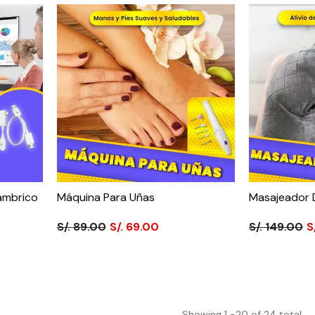
lámbrico
Máquina Para Uñas
Masajeador D
S/. 89.00
S/. 69.00
S/. 149.00
S
Showing
1
-
20
of 24 total