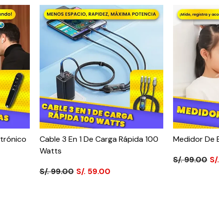
trónico
Cable 3 En 1 De Carga Rápida 100
Medidor De 
Watts
S/. 99.00
S/
S/. 99.00
S/. 59.00