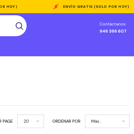
ENVÍO GRATIS (SOLO POR HOY)
Contáctanos:
946 366 607
20
Más
R PAGE
ORDENAR POR
vendidos