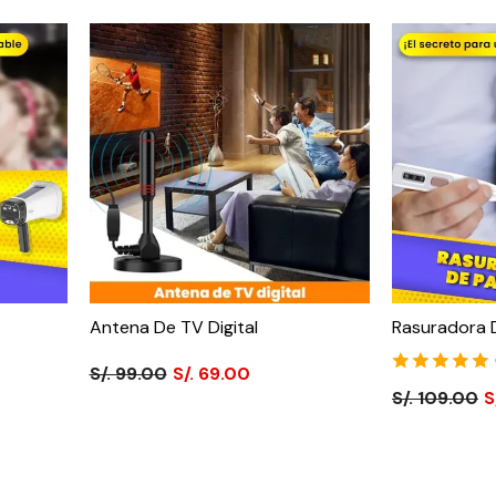
Antena De TV Digital
Rasuradora 
S/. 99.00
S/. 69.00
S/. 109.00
S