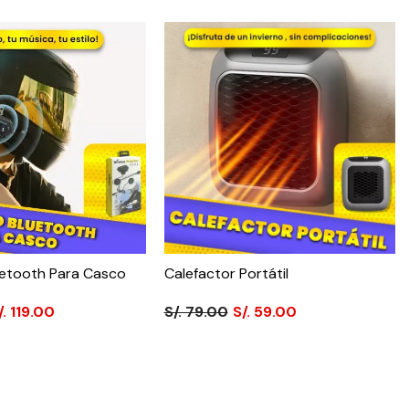
uetooth Para Casco
Calefactor Portátil
/. 119.00
S/. 79.00
S/. 59.00