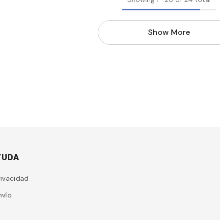
Show More
YUDA
rivacidad
nvío