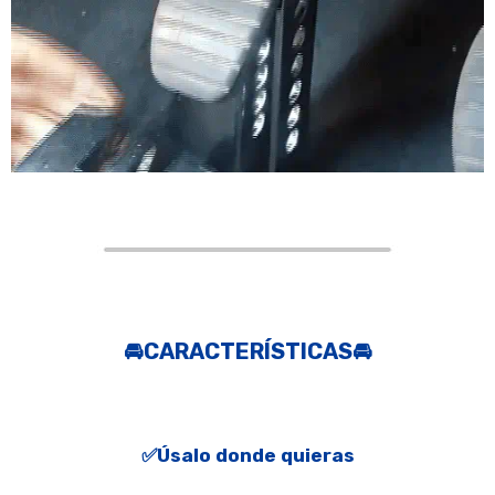
🚘CARACTERÍSTICAS🚘
✅Úsalo donde quieras