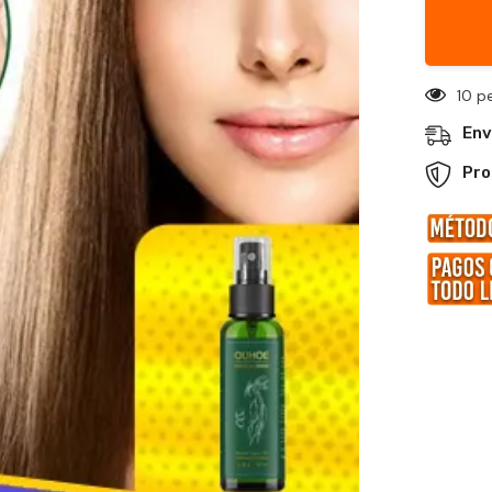
30 p
Env
Pro