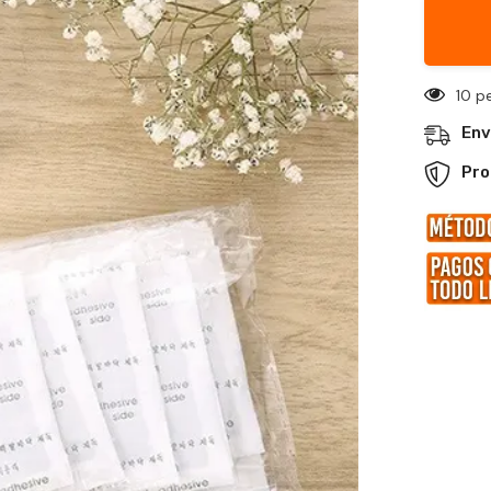
45 p
Env
Pro