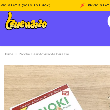
Skip To Content
OLO POR HOY)
ENVÍO GRATIS (SOLO POR H
Home
Parche Desintoxicante Para Pie