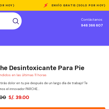
ENVÍO GRATIS (SOLO POR HOY)
Contáctanos:
946 366 607
he Desintoxicante Para Pie
ndidos en las últimas
11
horas
tirás dolor en tu pie después de un largo día de trabajo! Te
os el innovador PARCHE...
.00
S/. 39.00