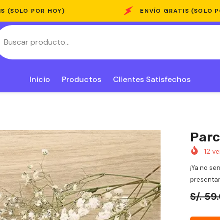
OY)
ENVÍO GRATIS (SOLO POR HOY)
Inicio
Productos
Clientes Satisfechos
Parc
12
ve
¡Ya no sen
presentam
S/. 59