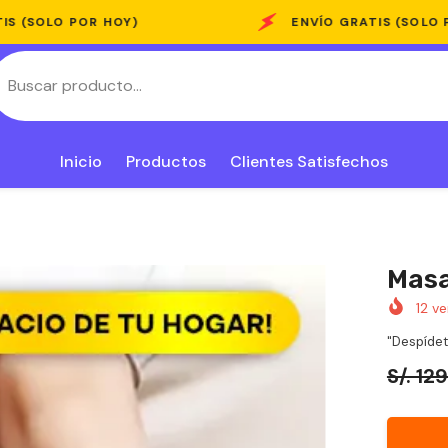
HOY)
ENVÍO GRATIS (SOLO POR HOY)
Inicio
Productos
Clientes Satisfechos
Masa
12
ve
"Despídete
S/. 12