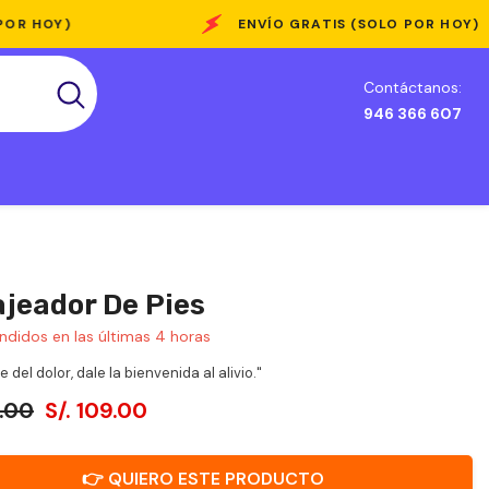
ENVÍO GRATIS (SOLO POR HOY)
Contáctanos:
946 366 607
jeador De Pies
ndidos en las últimas
4
horas
 del dolor, dale la bienvenida al alivio."
9.00
S/. 109.00
👉 QUIERO ESTE PRODUCTO