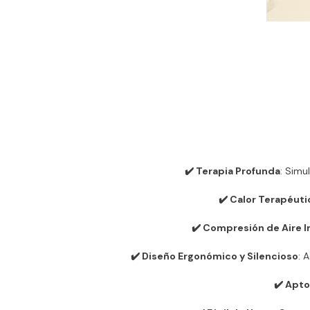
✔️ Terapia Profunda
: Simu
✔️ Calor Terapéuti
✔️ Compresión de Aire I
✔️
Diseño Ergonómico y Silencioso
: 
✔️
Apto