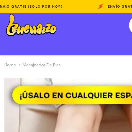
Skip To Content
SOLO POR HOY)
ENVÍO GRATIS (SOLO POR 
Home
Masajeador De Pies