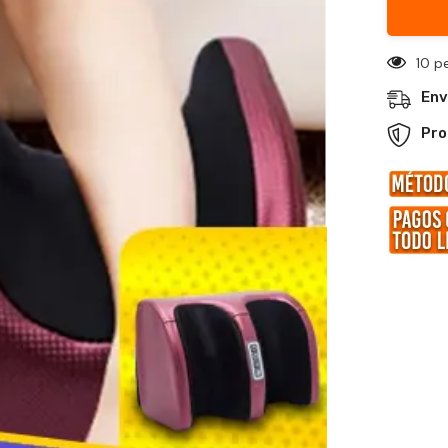
30 p
Env
Pro