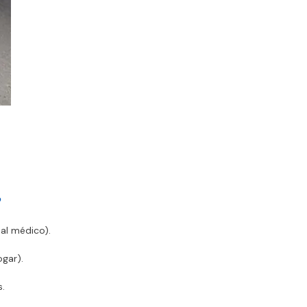
?
al médico).
gar).
s.