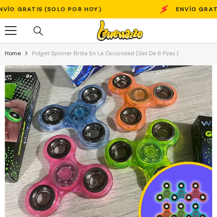
Skip To Content
 GRATIS (SOLO POR HOY)
ENVÍO GRATIS (
Home
Fidget Spinner Brilla En La Oscuridad (Set De 6 Pzas.)